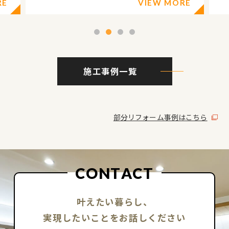
ORE
VIEW MORE
1
2
3
4
施工事例一覧
部分リフォーム事例はこちら
C
O
N
T
A
C
T
叶えたい暮らし、
実現したいことをお話しください