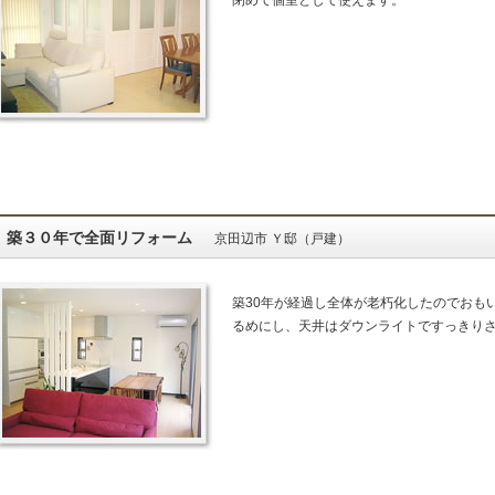
閉めて個室として使えます。
築３０年で全面リフォーム
京田辺市 Ｙ邸（戸建）
築30年が経過し全体が老朽化したのでおも
るめにし、天井はダウンライトですっきり