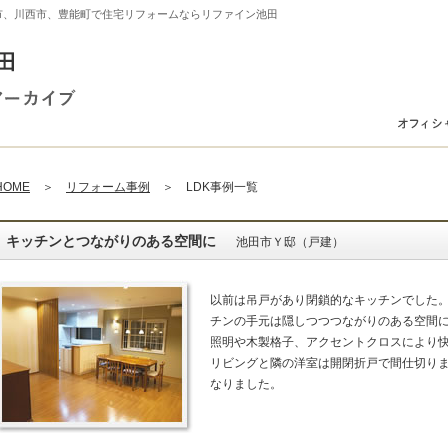
市、川西市、豊能町で住宅リフォームならリファイン池田
HOME
＞
リフォーム事例
＞ LDK事例一覧
キッチンとつながりのある空間に
池田市Ｙ邸（戸建）
以前は吊戸があり閉鎖的なキッチンでした
チンの手元は隠しつつつながりのある空間
照明や木製格子、アクセントクロスにより
リビングと隣の洋室は開閉折戸で間仕切り
なりました。