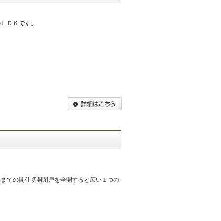
のＬＤＫです。
井までの間仕切開閉戸を全開すると広い１つの