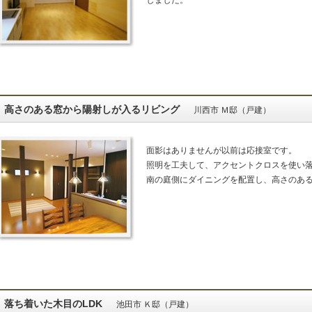
高さのある窓から陽射しが入るリビング
川西市 Ｍ邸（戸建）
面影はありませんが以前は応接室です。
照明を工夫して、アクセントクロスを使い
南の庭側にダイニングを配置し、高さのあ
落ち着いた木目のLDK
池田市 Ｋ邸（戸建）