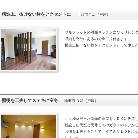
構造上、抜けない柱をアクセントに
川西市Ｔ邸（戸建）
フルフラットの対面キッチンになりリビン
収納も充分にあるので全て片付きます。
構造上抜けない柱をアクセントとして少し
照明を工夫してステキに変身
池田市 Ｎ邸（戸建）
元々和室だった南面の部屋をＬＤＫに改造
新設した天窓と天井までのガラスのドアか
照明を工夫することで、すてきなＬＤＫに
しました。