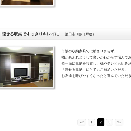
隠せる収納ですっきりキレイに
池田市 T邸（戸建）
市販の収納家具では納まりきらず、
物があふれどうして良いかわからず悩んで
壁一面に収納を設置し、机やテレビも組み
「隠せる収納」にとてもご満足いただき、
お友達を呼びやすくなったと喜んでいただ
≪
1
2
3
≫