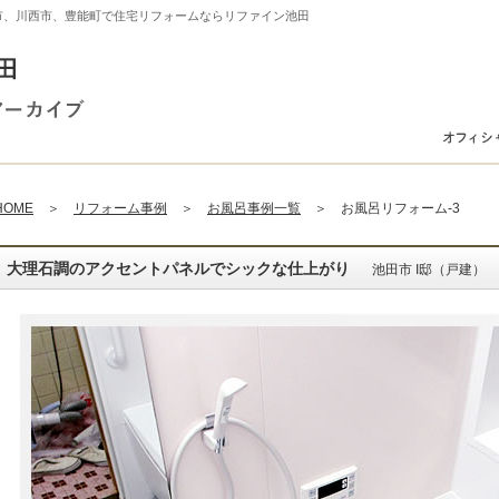
市、川西市、豊能町で住宅リフォームならリファイン池田
HOME
＞
リフォーム事例
＞
お風呂事例一覧
＞ お風呂リフォーム-3
大理石調のアクセントパネルでシックな仕上がり
池田市 I邸（戸建）